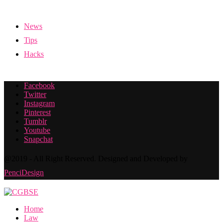
News
Tips
Hacks
Facebook
Twitter
Instagram
Pinterest
Tumblr
Youtube
Snapchat
@2019 - All Right Reserved. Designed and Developed by
PenciDesign
Home
Law