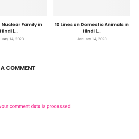
n Nuclear Family in
10 Lines on Domestic Animals in
Hindi |...
Hindi |...
uary 14, 2023
January 14, 2023
E A COMMENT
your comment data is processed.